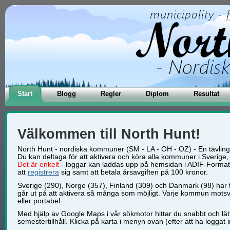
Start
Blogg
Regler
Diplom
Resultat
Välkommen till North Hunt!
North Hunt - nordiska kommuner (SM - LA - OH - OZ) - En tävling
Du kan deltaga för att aktivera och köra alla kommuner i Sverig
Det är enkelt
- loggar kan laddas upp på hemsidan i ADIF-Format, e
att
registrera
sig samt att betala årsavgiften på 100 kronor.
Sverige (290), Norge (357), Finland (309) och Danmark (98) ha
går ut på att aktivera så många som möjligt. Varje kommun motsv
eller portabel.
Med hjälp av Google Maps i vår sökmotor hittar du snabbt och lät
semestertillhåll. Klicka på karta i menyn ovan (efter att ha loggat i