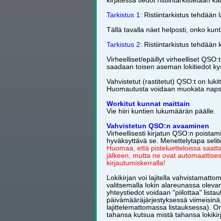
kirjatessa tiedot ristiintarkistetaan 
Tarkistus 1:
Ristiintarkistus tehdään 
Tällä tavalla näet helposti, onko kunt
Tarkistus 2:
Ristiintarkistus tehdään 
Virheelliset/epäillyt virheelliset QS
saadaan toisen aseman lokitiedot ky
Vahvistetut (rastitetut) QSO:t on luk
Huomautusta voidaan muokata napsau
Workitut kunnat maittain
Vie hiiri kuntien lukumäärän päälle.
Vahvistetun QSO:n avaaminen
Virheellisesti kirjatun QSO:n poist
hyväksyttävä se. Menettelytapa seli
Huomaa, että pisteluetteloissa saatt
jälkeen, mutta ne ovat automaattises
kirjautumiskerralla!
Lokikirjan voi lajitella vahvistamat
valitsemalla lokin alareunassa olev
yhteystiedot voidaan "piilottaa" list
päivämääräjärjestyksessä viimeisinä. (
lajittelemattomassa listauksessa). 
tahansa kutsua mistä tahansa lokikir