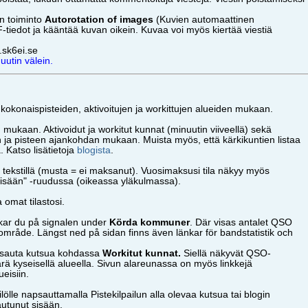
n toiminto
Autorotation of images
(Kuvien automaattinen
tiedot ja kääntää kuvan oikein. Kuvaa voi myös kiertää viestiä
.sk6ei.se
uutin välein.
a kokonaispisteiden, aktivoitujen ja workittujen alueiden mukaan.
den mukaan. Aktivoidut ja workitut kunnat (minuutin viiveellä) sekä
iden ja pisteen ajankohdan mukaan. Muista myös, että kärkikuntien listaa
a. Katso lisätietoja
blogista
.
tekstillä (musta = ei maksanut). Vuosimaksusi tila näkyy myös
sisään" -ruudussa (oikeassa yläkulmassa).
a omat tilastosi.
ickar du på signalen under
Körda kommuner
. Där visas antalet QSO
 område. Längst ned på sidan finns även länkar för bandstatistik och
napsauta kutsua kohdassa
Workitut kunnat.
Siellä näkyvät QSO-
rä kyseisellä alueella. Sivun alareunassa on myös linkkejä
ueisiin.
ölle napsauttamalla Pistekilpailun alla olevaa kutsua tai blogin
autunut sisään.