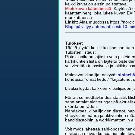
kaikki kuvat on ensin poistettava.
Mieti kuvan kääntämistä.
Käytössä o
kääntäminen), joka lukee kuvan EXIF-
muokattaessa.
Linkit:
Aina muodossa https://nordic
Blogi päivittyy automaattisesti 10 min
Tulokset
Täältä löydät kaikki tulokset jaettun
Tulosten listaus:
Pistekilpailu on lajiteltu vain pistei
kärkikuntien lista on lajiteltu piste
voi vierittää tulossivulla ja lokikirjass
Maksavat kilpailijat näkyvät
sinisellä
kohdassa "omat tiedot" "kirjautunut 
Lisäksi löydät kaikkien kilpailijoiden j
För att se medtävlandes statistik kl
samt antalet aktiveringar på aktuellt
okörda områden.
Nähdäksesi kilpailijoiden tilastot, 
yhteyksien määrä ja aktivointien mää
banditilastoihin ja workkimattomiin al
Voit myös lähettää sähköpostia henkil
otsikossa olevaa kutsua, jos olet kirj