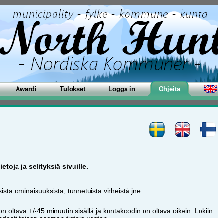
Awardi
Tulokset
Logga in
Ohjeita
toja ja selityksiä sivuille.
sista ominaisuuksista, tunnetuista virheistä jne.
 oltava +/-45 minuutin sisällä ja kuntakoodin on oltava oikein. Lokiin