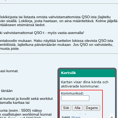
okikirjasta tai listasta omista vahvistamattomista QSO:ista (lajiteltu
än sisällä. Lokikirja, josta haetaan, on aina määritettävä. Kolme jäljellä
öytääkseen etsimänsä tiedot.
kki vahvistamattomat QSO:t - myös vasta-asemalla!
takoodin mukaan. Haku näyttää luettelon lokissa olevista QSO:ista
 henkilöistä, lajiteltuna päivämäärän mukaan. Jos QSO on vahvistettu,
musta piste.
masi kunnat.
n tänään
at kunnat ja koodit sekä workitut
amalla karttaa tai
unta (esim.: S500) näkyy
 osallistujien workkimat kunnat