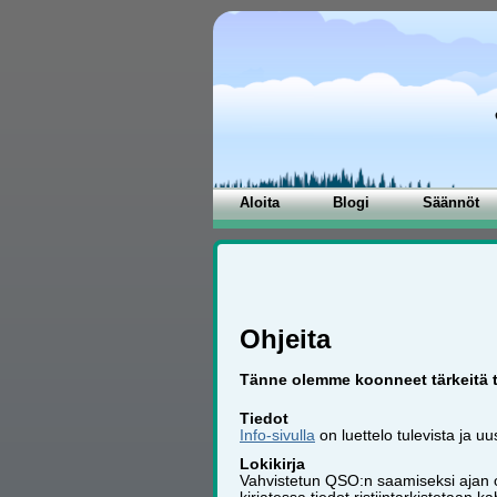
Aloita
Blogi
Säännöt
Ohjeita
Tänne olemme koonneet tärkeitä tie
Tiedot
Info-sivulla
on luettelo tulevista ja uu
Lokikirja
Vahvistetun QSO:n saamiseksi ajan on