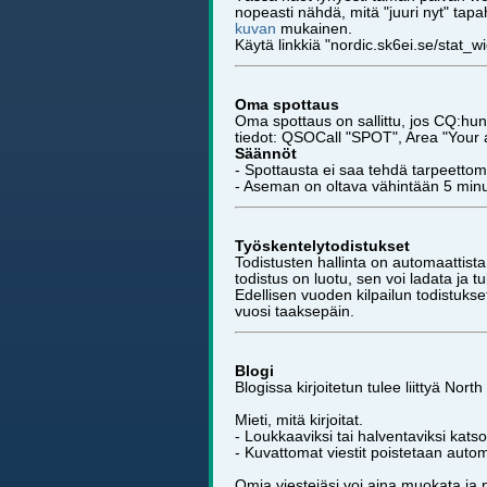
nopeasti nähdä, mitä "juuri nyt" tapa
kuvan
mukainen.
Käytä linkkiä "nordic.sk6ei.se/stat_w
Oma spottaus
Oma spottaus on sallittu, jos CQ:hun
tiedot: QSOCall "SPOT", Area "Your 
Säännöt
- Spottausta ei saa tehdä tarpeettom
- Aseman on oltava vähintään 5 minuu
Työskentelytodistukset
Todistusten hallinta on automaattista
todistus on luotu, sen voi ladata ja 
Edellisen vuoden kilpailun todistukset
vuosi taaksepäin.
Blogi
Blogissa kirjoitetun tulee liittyä Nort
Mieti, mitä kirjoitat.
- Loukkaaviksi tai halventaviksi kats
- Kuvattomat viestit poistetaan autom
Omia viestejäsi voi aina muokata ja 