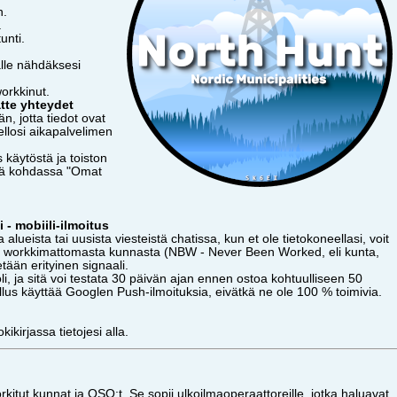
n.
.
unti.
älle nähdäksesi
orkkinut.
atte yhteydet
n, jotta tiedot ovat
ellosi aikapalvelimen
 käytöstä ja toiston
stä kohdassa "Omat
i - mobiili-ilmoitus
alueista tai uusista viesteistä chatissa, kun et ole tietokoneellasi, voit
n workkimattomasta kunnasta (NBW - Never Been Worked, eli kunta,
tään erityinen signaali.
i, ja sitä voi testata 30 päivän ajan ennen ostoa kohtuulliseen 50
us käyttää Googlen Push-ilmoituksia, eivätkä ne ole 100 % toimivia.
kikirjassa tietojesi alla.
kitut kunnat ja QSO:t. Se sopii ulkoilmaoperaattoreille, jotka haluavat