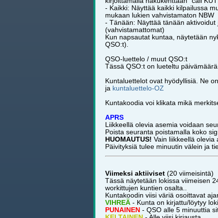
kirjoittamalla hakukenttään "call K
- Kaikki: Näyttää kaikki kilpailussa 
mukaan lukien vahvistamaton NBW
- Tänään: Näyttää tänään aktivoidut j
(vahvistamattomat)
Kun napsautat kuntaa, näytetään nykyi
QSO:t).
QSO-luettelo / muut QSO:t
Tässä QSO:t on lueteltu päivämäärän
Kuntaluettelot ovat hyödyllisiä. Ne o
ja
kuntaluettelo-OZ
Kuntakoodia voi klikata mikä merkits
APRS
Liikkeellä olevia asemia voidaan seu
Poista seuranta poistamalla koko sign
HUOMAUTUS!
Vain liikkeellä olevi
Päivityksiä tulee minuutin välein ja ti
Viimeksi aktiiviset
(20 viimeisintä)
Tässä näytetään lokissa viimeisen 2
workittujen kuntien osalta..
Kuntakoodin viisi väriä osoittavat aj
VIHREÄ
- Kunta on kirjattu/löytyy lok
PUNAINEN
- QSO alle 5 minuuttia si
KELTAINEN
- Alle viisi kirjausta.