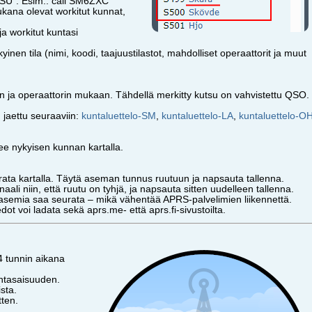
UTSU". Esim.: call SM6ZXC
mukana olevat workitut kunnat,
a workitut kuntasi
nen tila (nimi, koodi, taajuustilastot, mahdolliset operaattorit ja muut
 ja operaattorin mukaan. Tähdellä merkitty kutsu on vahvistettu QSO.
n jaettu seuraaviin:
kuntaluettelo-SM
,
kuntaluettelo-LA
,
kuntaluettelo-O
ee nykyisen kunnan kartalla.
rata kartalla. Täytä aseman tunnus ruutuun ja napsauta tallenna.
aali niin, että ruutu on tyhjä, ja napsauta sitten uudelleen tallenna.
a asemia saa seurata – mikä vähentää APRS-palvelimien liikennettä.
edot voi ladata sekä aprs.me- että aprs.fi-sivustoilta.
4 tunnin aikana
antasaisuuden.
ista.
tten.