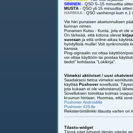
SININEN
- QSO 5–15 minuuttia sitte
MUSTA
- QSO yli 15 minuuttia sitten
HARMAA
- QSO vanhempi kuin n.1 t
Vie hiiri punaisen aluetunnuksen pä
kunnan nimen.
Punainen Kutsu - Kunta, jota et ole w
On tärkeää, että kotona olevat
kirja
suoraan
ja että online-aikaa käytetää
hyödyllisiä muille! Voit synkronoida k
kanssa.
Ping-signaalin voi ottaa käyttöön/pois
voi ottaa käyttöön tai poistaa käytö
tiedot" kohdassa "Lokikirja".
Viimeksi aktiiviset / uusi chatviest
Saadaksesi tietoa viimeksi workituista 
käyttää
Pushover
sovellusta. Täysi
jota kukaan ei ole vahvistanut) lähete
Sovelluksen toimittaa kolmas osapuol
kruunun hintaan. Huomaa, että sovell
Pushover Androidille
Pushover iOS:lle
Rekisteröintilinkki tilausta varten on lo
Tilasto-widget
Tässä näet lyhyesti tämän päivän wor