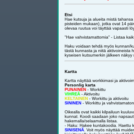
Etsi
Hae kutsuja ja alueita mistä tahansa l
pisteiden mukaan), jotka ovat 14 päiv
olevaa ruutua voi täyttää vapaasti l
"Hae vahvistamattomia" - Listaa kai
Haku voidaan tehdä myös kunnan/kun
tästä kunnasta ja niitä aktivoineista
kyseisen kutsumerkin jälkeen näkyy 
Kartta
Kartta näyttää workkimasi ja aktivoi
Personlig karta
PUNAINEN
- Workittu
VIHREÄ
- Aktivoitu
KELTAINEN
- Workittu ja aktivoitu
SININEN
- Workittu ja vahvistamato
Oikealla ovat kaikki kilpailuun kuuluv
kunnat. Koodi saadaan joko napsautt
hakemalla/selaamalla listaa.
- Haku: Hakee kuntakoodia. Haettu k
SINISENÄ
. Voit myös näyttää muiden