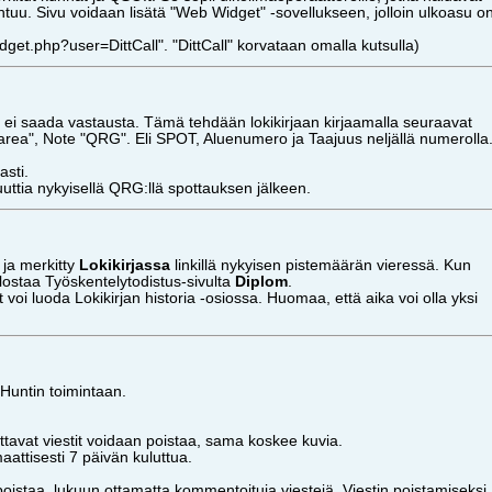
htuu. Sivu voidaan lisätä "Web Widget" -sovellukseen, jolloin ulkoasu o
idget.php?user=DittCall". "DittCall" korvataan omalla kutsulla)
 ei saada vastausta. Tämä tehdään lokikirjaan kirjaamalla seuraavat
area", Note "QRG". Eli SPOT, Aluenumero ja Taajuus neljällä numerolla
asti.
ttia nykyisellä QRG:llä spottauksen jälkeen.
 ja merkitty
Lokikirjassa
linkillä nykyisen pistemäärän vieressä. Kun
tulostaa Työskentelytodistus-sivulta
Diplom
.
 voi luoda Lokikirjan historia -osiossa. Huomaa, että aika voi olla yksi
h Huntin toimintaan.
ottavat viestit voidaan poistaa, sama koskee kuvia.
aattisesti 7 päivän kuluttua.
poistaa, lukuun ottamatta kommentoituja viestejä. Viestin poistamiseksi