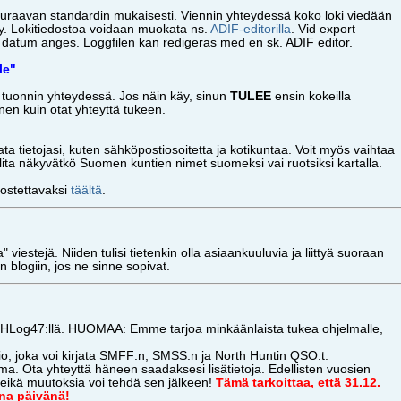
euraavan standardin mukaisesti. Viennin yhteydessä koko loki viedään
ty. Lokitiedostoa voidaan muokata ns.
ADIF-editorilla
. Vid export
e datum anges. Loggfilen kan redigeras med en sk. ADIF editor.
le"
tuonnin yhteydessä. Jos näin käy, sinun
TULEE
ensin kokeilla
en kuin otat yhteyttä tukeen.
a tietojasi, kuten sähköpostiosoitetta ja kotikuntaa. Voit myös vaihtaa
alita näkyvätkö Suomen kuntien nimet suomeksi vai ruotsiksi kartalla.
ulostettavaksi
täältä
.
" viestejä. Niiden tulisi tietenkin olla asiaankuuluvia ja liittyä suoraan
an blogiin, jos ne sinne sopivat.
HLog47:llä. HUOMAA: Emme tarjoa minkäänlaista tukea ohjelmalle,
o, joka voi kirjata SMFF:n, SMSS:n ja North Huntin QSO:t.
a. Ota yhteyttä häneen saadaksesi lisätietoja. Edellisten vuosien
eikä muutoksia voi tehdä sen jälkeen!
Tämä tarkoittaa, että 31.12.
ana päivänä!