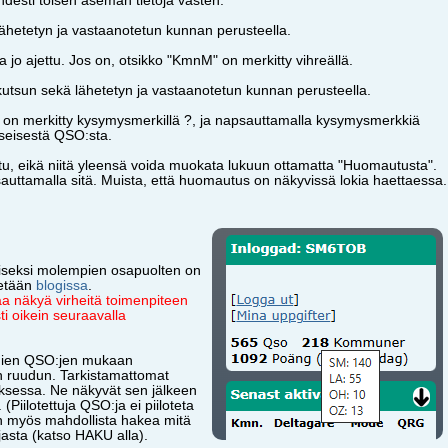
kahdesti toisen aseman tietoja vasten.
lähetetyn ja vastaanotetun kunnan perusteella.
a jo ajettu. Jos on, otsikko "KmnM" on merkitty vihreällä.
kutsun sekä lähetetyn ja vastaanotetun kunnan perusteella.
O:t on merkitty kysymysmerkillä ?, ja napsauttamalla kysymysmerkkiä
seisestä QSO:sta.
ittu, eikä niitä yleensä voida muokata lukuun ottamatta "Huomautusta".
ttamalla sitä. Muista, että huomautus on näkyvissä lokia haettaessa.
amiseksi molempien osapuolten on
tetään
blogissa
.
aa näkyä virheitä toimenpiteen
ti oikein seuraavalla
tomien QSO:jen mukaan
an ruudun. Tarkistamattomat
auksessa. Ne näkyvät sen jälkeen
Piilotettuja QSO:ja ei piiloteta
On myös mahdollista hakea mitä
jasta (katso HAKU alla).