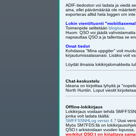
ADIF-tiedoston voi ladata ja viedä s
aina, ellei päivämäärää ole määritet
exporteras alltid hela loggen om int
Lokin vienti/tuonti "mobiiliasemal
Toimenpide selitetään
blogissa
.
Huom: QSO voi jäädä vahvistamatta 
napsauttaa QSO:a ja tallentaa se enn
Omat tiedot
Kohdassa "Mina uppgiter" voit muokat
kirjautumissalasanasi. Lisäksi voit v
Löydät ilmaisia ​​lokikirjalomakkeita t
Chat-keskustelu
Ideana on kirjoittaa lyhyitä ja "nopeita
North Huntiin. Loput viestit kirjoiteta
Offline-lokikirjaus
Lokikirjaus voidaan tehdä SMFFSSN
jonka voit ladata täältä:
SMFFSSNHLog versio 4.7
Uusi versi
Myös SM7FDS:llä on lokikirjausohjelm
QSO:t arkistoidaan vuoden lopussa, 
workitut QSO:t on kirjattava sam